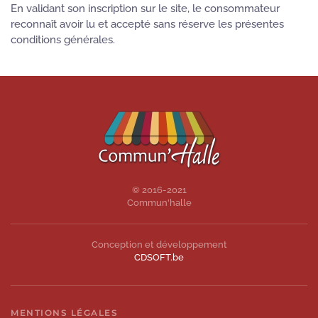
En validant son inscription sur le site, le consommateur
reconnaît avoir lu et accepté sans réserve les présentes
conditions générales.
© 2016-2021
Commun'halle
Conception et développement
CDSOFT.be
MENTIONS LÉGALES