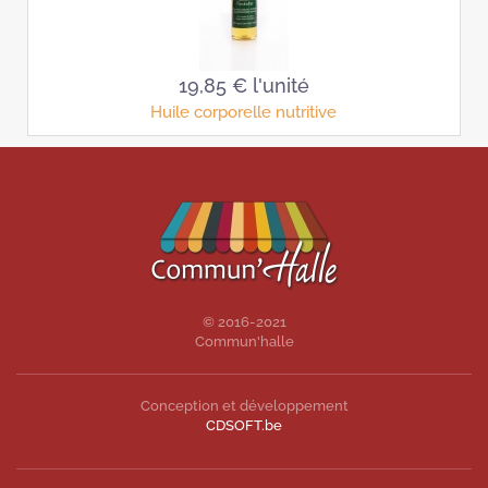
19,85 €
l'unité
Huile corporelle nutritive
© 2016-2021
Commun'halle
Conception et développement
CDSOFT.be