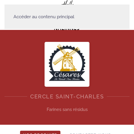
Accéder au contenu principal
CERCLE SAINT-CHARLES
Farines sans résidus