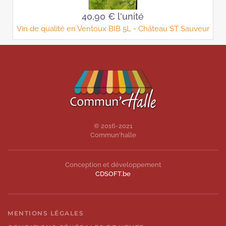
40,90 €
l'unité
Vin de qualité en Ventoux BIB 5L - Château ST Sauveur
© 2016-2021
Commun'halle
Conception et développement
CDSOFT.be
MENTIONS LÉGALES