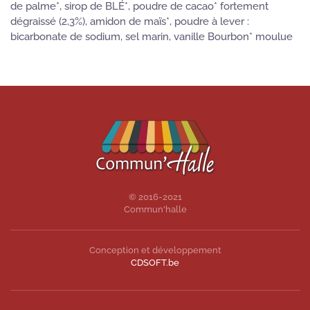
de palme*, sirop de BLÉ*, poudre de cacao* fortement
dégraissé (2,3%), amidon de maïs*, poudre à lever :
bicarbonate de sodium, sel marin, vanille Bourbon* moulue
© 2016-2021
Commun'halle
Conception et développement
CDSOFT.be