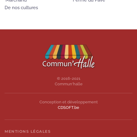
Marchand
Ferme du Pavé
De nos cultures
© 2016-2021
Commun'halle
Conception et développement
CDSOFT.be
MENTIONS LÉGALES