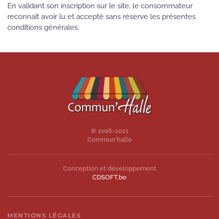
En validant son inscription sur le site, le consommateur
reconnaît avoir lu et accepté sans réserve les présentes
conditions générales.
© 2016-2021
Commun'halle
Conception et développement
CDSOFT.be
MENTIONS LÉGALES